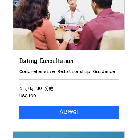
Dating Consultation
Comprehensive Relationship Guidance
1 小時 30 分鐘
100
US$100
美
元
立即預訂