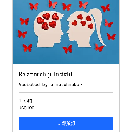
Relationship Insight
Assisted by a matchmaker
1 小時
199
US$199
美
元
立即預訂